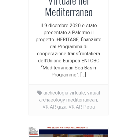
Mediterraneo
Il 9 dicembre 2020 è stato
presentato a Palermo il
progetto iHERITAGE, finanziato
dal Programma di
cooperazione transfrontaliera
dell’Unione Europea ENI CBC
“Mediterranean Sea Basin
Programme”. […]
archeologia virtuale,
virtual
archaeology mediterranean,
VR AR giza,
VR AR Petra