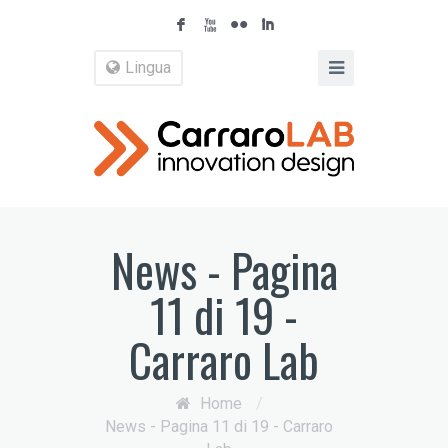
F
X
N
I
Lingua
News - Pagina
11 di 19 -
Carraro Lab
Home
/
News - Pagina 11 di 19 - Carraro