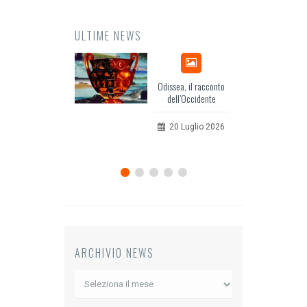
ULTIME NEWS
Odissea, il racconto
EuropC
dell’Occidente
per l’
co
20 Luglio 2026
12
ARCHIVIO NEWS
Archivio
News