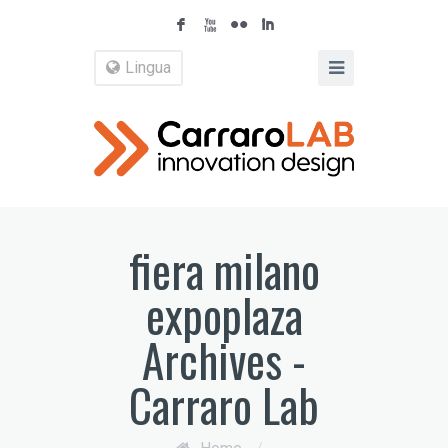
F
X
N
I
Lingua
fiera milano
expoplaza
Archives -
Carraro Lab