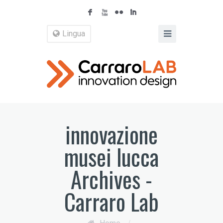
F
X
N
I
Lingua
innovazione
musei lucca
Archives -
Carraro Lab