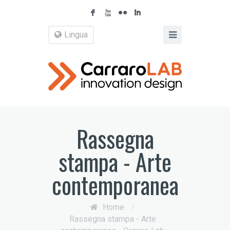
F
X
N
I
Lingua
Rassegna
stampa - Arte
contemporanea
Home
/
Rassegna stampa - Arte