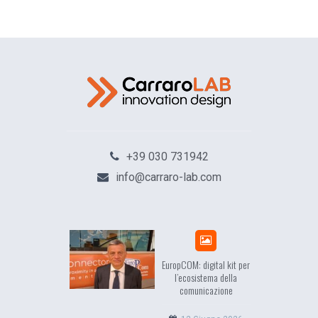
+39 030 731942
info@carraro-lab.com
sea, il racconto
EuropCOM: digital kit per
ell’Occidente
l’ecosistema della
comunicazione
20 Luglio 2026