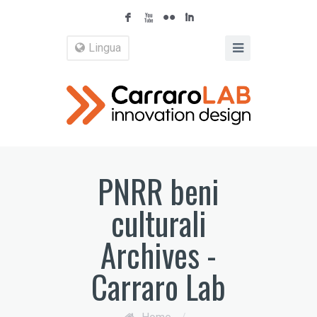
F
X
N
I
Lingua
PNRR beni
culturali
Archives -
Carraro Lab