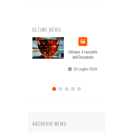
ULTIME NEWS
Odissea, il racconto
EuropCOM: digi
dell’Occidente
per l’ecosistem
comunicazi
20 Luglio 2026
12 Giugno
ARCHIVIO NEWS