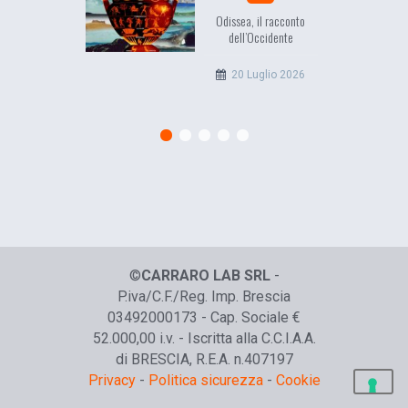
Odissea, il racconto
EuropC
dell’Occidente
l’e
c
20 Luglio 2026
©
CARRARO LAB SRL
-
P.iva/C.F./Reg. Imp. Brescia
03492000173 - Cap. Sociale €
52.000,00 i.v. - Iscritta alla C.C.I.A.A.
di BRESCIA, R.E.A. n.407197
Privacy
-
Politica sicurezza
-
Cookie