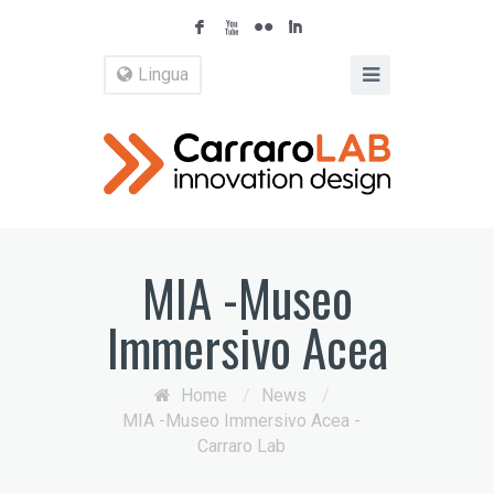
F
X
N
I
Lingua
MIA -Museo
Immersivo Acea
Home
/
News
/
MIA -Museo Immersivo Acea -
Carraro Lab