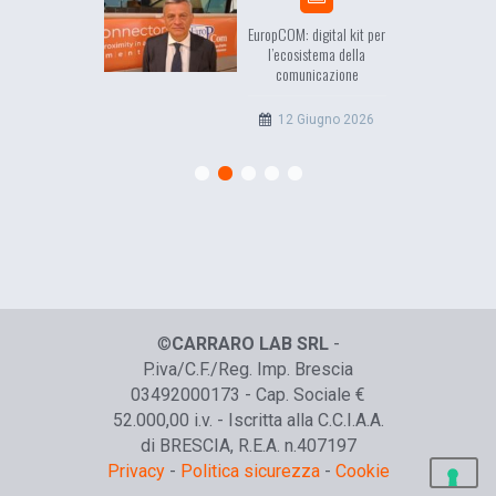
sea, il racconto
EuropCOM: digital kit per
ell’Occidente
l’ecosistema della
comunicazione
20 Luglio 2026
12 Giugno 2026
©
CARRARO LAB SRL
-
P.iva/C.F./Reg. Imp. Brescia
03492000173 - Cap. Sociale €
52.000,00 i.v. - Iscritta alla C.C.I.A.A.
di BRESCIA, R.E.A. n.407197
Privacy
-
Politica sicurezza
-
Cookie