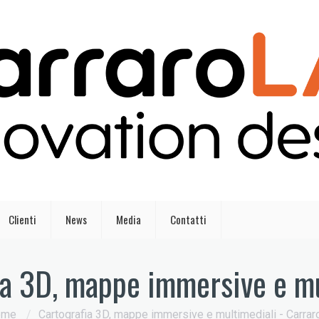
Clienti
News
Media
Contatti
ia 3D, mappe immersive e mu
ome
/
Cartografia 3D, mappe immersive e multimediali - Carrar