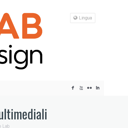
Lingua
F
X
N
I
ltimediali
o Lab