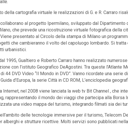
alle.
o della cartografia virtuale le realizzazioni di G. e R. Carraro ris
collaborano al progetto Ipermilano, sviluppato dal Dipartimento d
ilano, che prevede una ricostruzione virtuale fotografica della citt
Viene presentato al Circolo della stampa di Milano un programma el
ogetti che cambieranno il volto del capoluogo lombardo. Si tratt
ti urbanistici.
 dal 1995, Gualtiero e Roberto Carraro hanno realizzato numerose op
zione con l’istituto Geografico DeAgostini. Tra queste l’Atlante 
a di 44 DVD Video “Il Mondo in DVD”. Vanno ricordate una serie di
la Guida d’Europa, la serie Città in CD ROM, L’enciclopedia geografi
Internet, nel 2008 viene lanciata la web tv Bit Channel , che inter
ing, rappresentando il mondo dei viaggi che partecipa alla Borsa I
izzata una video mappa del turismo, integrando filmati sia dei turi
ll’ambito delle tecnologie immersive per il turismo, Telecom Des
er alberghi e strutture ricettive. Molti servizi sono pubblicati nella