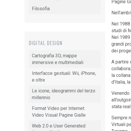
Pagine Gi
Filosofia
Nell’ambit
Nel 1988 
studi di M
Nel 1989 
DIGITAL DESIGN
grandi pr
dei proget
Cartografia 3D, mappe
A partire
immersive e multimediali
collabora
Interfacce gestuali: Wii, iPhone,
la collan
e oltre
d’Italia, 
Le icone, ideogrammi del terzo
Venendo a 
millennio
all’outgo
stata real
Format Video per Internet:
Video Visual Pagine Gialle
Sempre ne
Virtuali p
Web 2.0 e User Generated