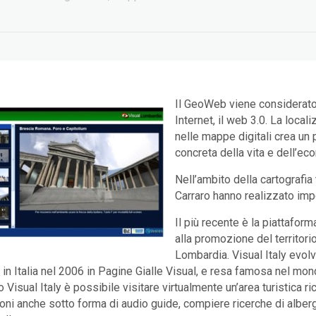
Il GeoWeb viene considerato
Internet, il web 3.0. La loca
nelle mappe digitali crea un p
concreta della vita e dell’ec
Nell’ambito della cartografia
Carraro hanno realizzato impor
Il più recente è la piattaform
alla promozione del territorio
Lombardia. Visual Italy evolv
a in Italia nel 2006 in Pagine Gialle Visual, e resa famosa nel mo
 Visual Italy è possibile visitare virtualmente un’area turistica r
oni anche sotto forma di audio guide, compiere ricerche di alberghi