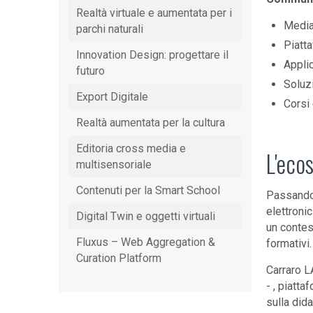
Realtà virtuale e aumentata per i
Media
parchi naturali
Piatta
Innovation Design: progettare il
Applic
futuro
Soluzi
Export Digitale
Corsi 
Realtà aumentata per la cultura
Editoria cross media e
L'eco
multisensoriale
Contenuti per la Smart School
Passando 
elettroni
Digital Twin e oggetti virtuali
un contes
Fluxus – Web Aggregation &
formativi.
Curation Platform
Carraro L
- , piatta
sulla dida