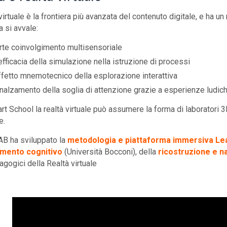
virtuale è la frontiera più avanzata del contenuto digitale, e ha u
 si avvale:
orte coinvolgimento multisensoriale
efficacia della simulazione nella istruzione di processi
ffetto mnemotecnico della esplorazione interattiva
nnalzamento della soglia di attenzione grazie a esperienze ludic
rt School la realtà virtuale può assumere la forma di laboratori 3
e.
AB ha sviluppato la
metodologia e piattaforma immersiva Le
mento cognitivo
(Università Bocconi), della
ricostruzione e n
gogici della Realtà virtuale