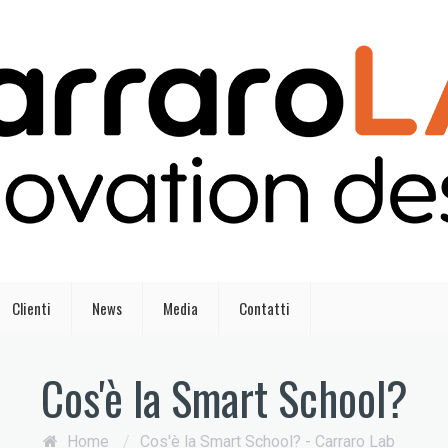
Clienti
News
Media
Contatti
Cos'è la Smart School?
Home
/
Cos'è la Smart School? - Carraro Lab