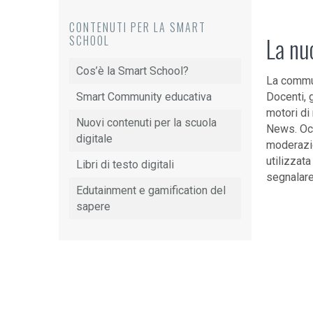
CONTENUTI PER LA SMART
La nu
SCHOOL
Cos’è la Smart School?
La commun
Smart Community educativa
Docenti, g
motori di
Nuovi contenuti per la scuola
News. Occo
digitale
moderazio
utilizzat
Libri di testo digitali
segnalar
Edutainment e gamification del
sapere