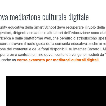
ova mediazione culturale digitale
ity educativa della Smart School deve recuperare il ruolo della med
enitori, dirigenti scolastici e altri attori dell’educazione sono s
 ricerca e dalle piattaforme web, che peraltro distribuiscono spes
rre ritrovare il ruolo guida della comunità educativa, anche in ret
ne dei contenuti e delle fonti disponibili su Internet. Carraro LA
a per creare contesti on line dove i contenuti vengono mediati da “
e anche un
corso avanzato per mediatori culturali digitali
.