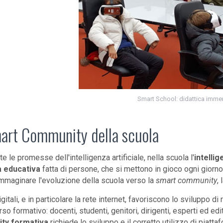
Smart School: didattica imme
art Community della scuola
 le promesse dell'intelligenza artificiale, nella scuola l'
intelli
 educativa
fatta di persone, che si mettono in gioco ogni giorno
immaginare l'evoluzione della scuola verso la
smart community
,
gitali, e in particolare la rete internet, favoriscono lo sviluppo di 
rso formativo: docenti, studenti, genitori, dirigenti, esperti ed edit
ty formativa
richiede lo sviluppo e il corretto utilizzo di piattaf