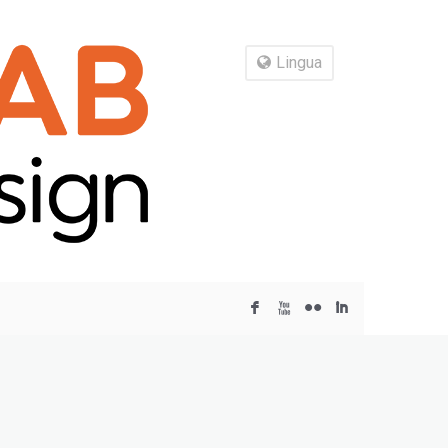
Lingua
F
X
N
I