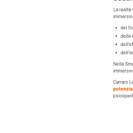
La realtà 
immersiva
del f
della 
dell’e
dell’i
Nella Sma
immersiv
Carraro L
potenzia
psicopeda