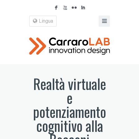
F
X
N
I
Lingua
Realtà virtuale
e
potenziamento
cognitivo alla