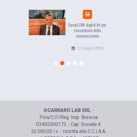
sea, il racconto
EuropCOM: digital kit per
ell’Occidente
l’ecosistema della
comunicazione
20 Luglio 2026
12 Giugno 2026
©
CARRARO LAB SRL
-
P.iva/C.F./Reg. Imp. Brescia
03492000173 - Cap. Sociale €
52.000,00 i.v. - Iscritta alla C.C.I.A.A.