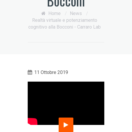
Bocconi
Home
/
News
/
Realtà virtuale e potenziamento
cognitivo alla Bocconi - Carraro Lab
11 Ottobre 2019