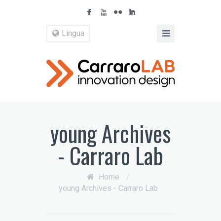
F
X
N
I
Lingua
young Archives
- Carraro Lab
Home
/
young Archives - Carraro Lab