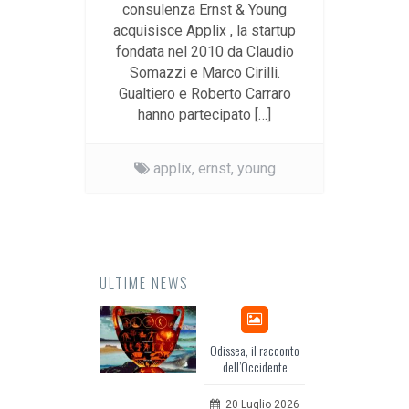
consulenza Ernst & Young
acquisisce Applix , la startup
fondata nel 2010 da Claudio
Somazzi e Marco Cirilli.
Gualtiero e Roberto Carraro
hanno partecipato […]
applix,
ernst,
young
ULTIME NEWS
Odissea, il racconto
EuropCOM
dell’Occidente
per l’ec
comu
20 Luglio 2026