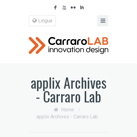
F
X
N
I
Lingua
applix Archives
- Carraro Lab
Home
/
applix Archives - Carraro Lab