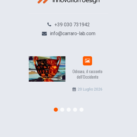
+39 030 731942
info@carraro-lab.com
Odissea, il racconto
E
dell’Occidente
20 Luglio 2026