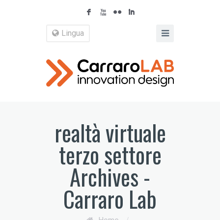
F
X
N
I
Lingua
realtà virtuale
terzo settore
Archives -
Carraro Lab