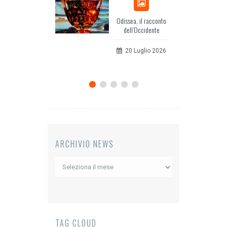
Odissea, il racconto
Eu
dell’Occidente
per
20 Luglio 2026
ARCHIVIO NEWS
Archivio
News
TAG CLOUD