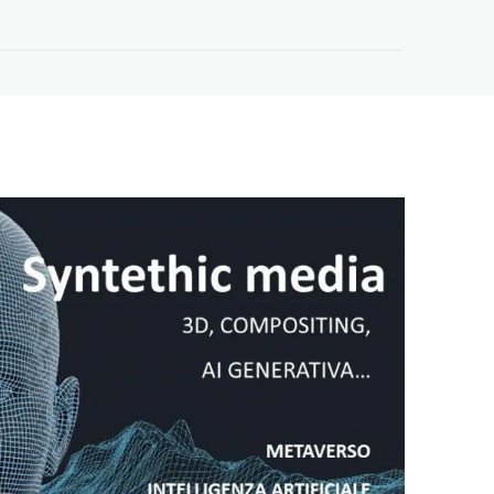
Oltre le Big Tech –
Workshop a EuroPCom
3 Giugno 2026