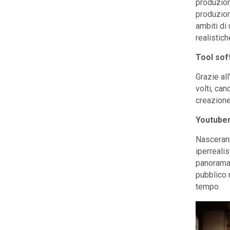
produzion
produzioni
ambiti di
realistich
Tool sof
Grazie al
volti, ca
creazione
Youtuber 
Nasceranno
iperrealis
panorama 
pubblico 
tempo.