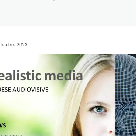
ttembre 2023
EDIH Summit a
Beyond Big Tech:
Bruxelles: AI e turismo
workshop at EuroPCom
5 Giugno 2026
3 Giugno 2026