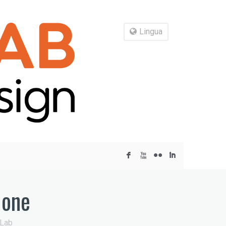
Lingua
F
X
N
I
ione
 Lab