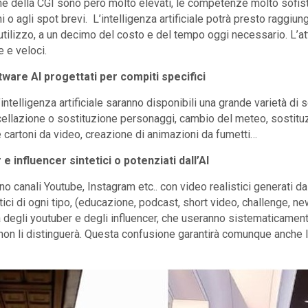
e della CGI sono però molto elevati, le competenze molto sofistica
 o agli spot brevi. L’intelligenza artificiale potrà presto raggiun
 utilizzo, a un decimo del costo e del tempo oggi necessario. L’at
e e veloci.
tware AI progettati per compiti specifici
l’intelligenza artificiale saranno disponibili una grande varietà d
ncellazione o sostituzione personaggi, cambio del meteo, sostituz
 cartoni da video, creazione di animazioni da fumetti…
e influencer sintetici o potenziati dall’AI
 canali Youtube, Instagram etc.. con video realistici generati dall
tici di ogni tipo, (educazione, podcast, short video, challenge, new
degli youtuber e degli influencer, che useranno sistematicamente
non li distinguerà. Questa confusione garantirà comunque anche l