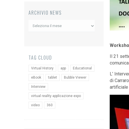
ARCHIVIO NEWS
Archivio
News
Workshop
Il 21 set
TAG CLOUD
comunicazi
Virtual History
app
Educational
L’ Interv
eBook
tablet
Bubble Viewer
di Carraro
artificial
Interview
virtual reality applicazione expo
video
360