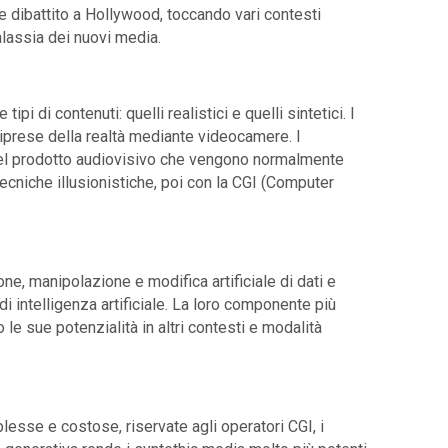
e dibattito a Hollywood, toccando vari contesti
alassia dei nuovi media.
pi di contenuti: quelli realistici e quelli sintetici. I
e riprese della realtà mediante videocamere. I
 del prodotto audiovisivo che vengono normalmente
tecniche illusionistiche, poi con la CGI (Computer
one, manipolazione e modifica artificiale di dati e
di intelligenza artificiale. La loro componente più
le sue potenzialità in altri contesti e modalità
esse e costose, riservate agli operatori CGI, i