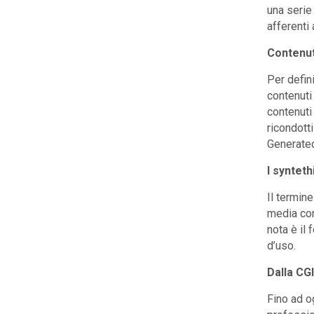
una serie
afferenti
Contenuti
Per defini
contenuti 
contenuti
ricondotti
Generated 
I syntet
Il termine
media con
nota è il
d’uso.
Dalla CGI
Fino ad o