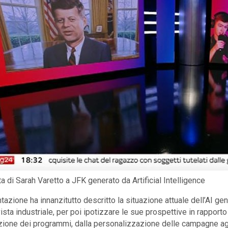
ta di Sarah Varetto a JFK generato da Artificial Intelligence
tazione ha innanzitutto descritto la situazione attuale dell’AI ge
ista industriale, per poi ipotizzare le sue prospettive in rapporto
zione dei programmi, dalla personalizzazione delle campagne agli 