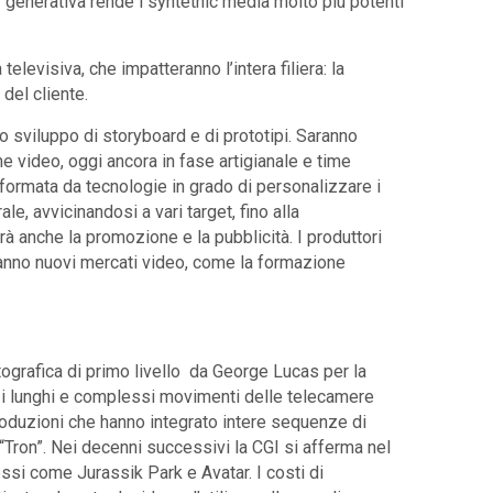
AI generativa rende i syntethic media molto più potenti
 televisiva, che impatteranno l’intera filiera: la
del cliente.
o sviluppo di storyboard e di prototipi. Saranno
e video, oggi ancora in fase artigianale e time
formata da tecnologie in grado di personalizzare i
rale, avvicinandosi a vari target, fino alla
à anche la promozione e la pubblicità. I produttori
anno nuovi mercati video, come la formazione
grafica di primo livello da George Lucas per la
are i lunghi e complessi movimenti delle telecamere
produzioni che hanno integrato intere sequenze di
e “Tron”. Nei decenni successivi la CGI si afferma nel
si come Jurassik Park e Avatar. I costi di