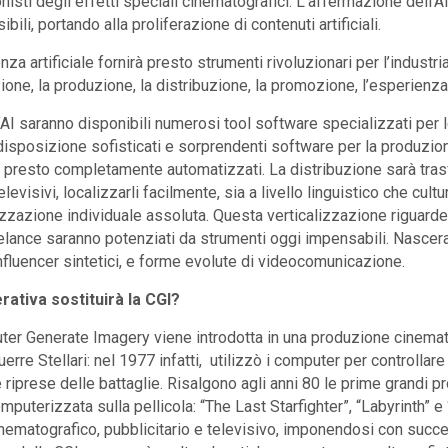
nisti degli effetti speciali cinematografici. L’affermazione dell’
bili, portando alla proliferazione di contenuti artificiali.
enza artificiale fornirà presto strumenti rivoluzionari per l’industria
ione, la produzione, la distribuzione, la promozione, l’esperienza 
l’AI saranno disponibili numerosi tool software specializzati per l
disposizione sofisticati e sorprendenti software per la produzion
, presto completamente automatizzati. La distribuzione sarà tras
elevisivi, localizzarli facilmente, sia a livello linguistico che cultu
zzazione individuale assoluta. Questa verticalizzazione riguarder
elance saranno potenziati da strumenti oggi impensabili. Nascer
 influencer sintetici, e forme evolute di videocomunicazione.
erativa sostituirà la CGI?
er Generate Imagery viene introdotta in una produzione cinemato
uerre Stellari: nel 1977 infatti, utilizzò i computer per controll
e riprese delle battaglie. Risalgono agli anni 80 le prime grandi 
mputerizzata sulla pellicola: “The Last Starfighter”, “Labyrinth” 
ematografico, pubblicitario e televisivo, imponendosi con succes