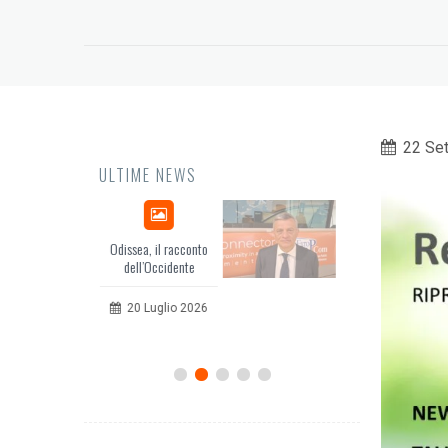
22 Se
ULTIME NEWS
issea, il racconto
EuropCOM: digital kit
dell’Occidente
per l’ecosistema della
comunicazione
20 Luglio 2026
12 Giugno 2026