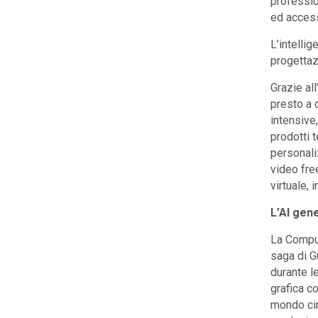
professio
ed accessi
L’intellig
progettaz
Grazie al
presto a 
intensive
prodotti t
personali
video fre
virtuale,
L’AI gen
La Comput
saga di G
durante l
grafica co
mondo cin