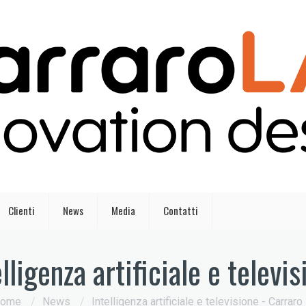
Clienti
News
Media
Contatti
elligenza artificiale e televis
ome
/
News
/
Intelligenza artificiale e televisione - Carraro