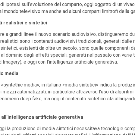
 di ipotesi sull’evoluzione del comparto, oggi oggetto di un vivac
 al mondo televisivo ma anche ad alcuni comparti limitrofi della g
 realistici e sintetici
re a grandi linee il nuovo scenario audiovisivo, distingueremo due ti
realistici sono i contenuti audiovisivi tradizionali, generati dall
 sintetici, esistenti da oltre un secolo, sono quelle componenti
 al dominio degli effetti speciali, generati nel passato con varie 
Imagery), e oggi con l’intelligenza artificiale generativa.
hic media
 «syntethic media», in italiano «media sintetici» indica la produzi
 mezzi automatizzati, in particolare attraverso l’uso di algoritmi 
 fenomeno deep fake, ma oggi il contenuto sintetico sta allargando 
 all’intelligenza artificiale generativa
ggi la produzione di media sintetici necessitava tecnologie compl