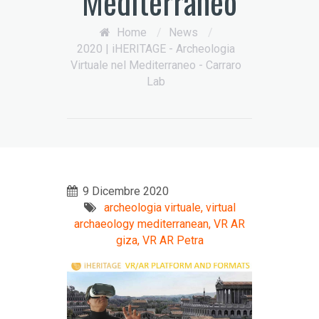
Mediterraneo
Home
/
News
/
2020 | iHERITAGE - Archeologia
Virtuale nel Mediterraneo - Carraro
Lab
9 Dicembre 2020
archeologia virtuale,
virtual
archaeology mediterranean,
VR AR
giza,
VR AR Petra