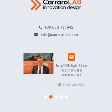
+39 030 731942
info@carraro-lab.com
sea, il racconto
EuropCOM: digital kit per
ell’Occidente
l’ecosistema della
comunicazione
20 Luglio 2026
12 Giugno 2026