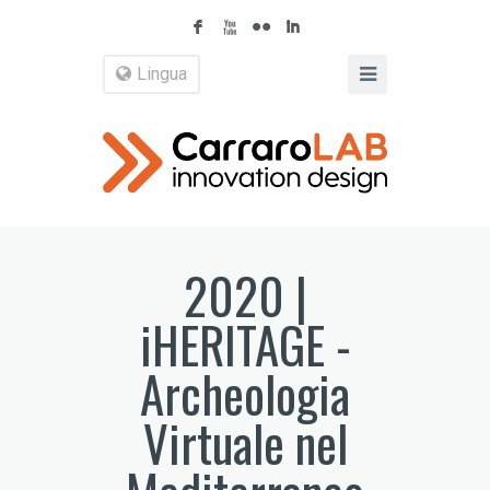
F
X
N
I
Lingua
2020 |
iHERITAGE -
Archeologia
Virtuale nel