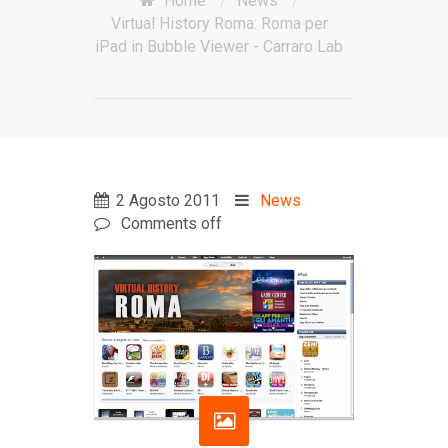
Home
/
News
/
Virtual History Roma: Roma per
iPad in Bubble Viewer - Carraro Lab
2 Agosto 2011
News
Comments off