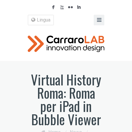
F
X
N
I
Lingua
Virtual History
Roma: Roma
per iPad in
Bubble Viewer