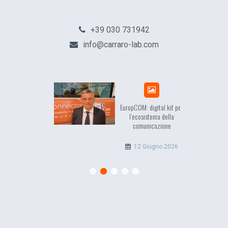
+39 030 731942
info@carraro-lab.com
sea, il racconto
EuropCOM: digital kit per
ell’Occidente
l’ecosistema della
comunicazione
20 Luglio 2026
12 Giugno 2026