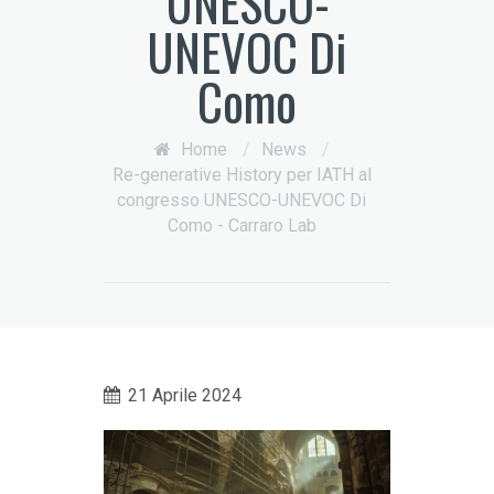
UNESCO-
UNEVOC Di
Como
Home
/
News
/
Re-generative History per IATH al
congresso UNESCO-UNEVOC Di
Como - Carraro Lab
21 Aprile 2024