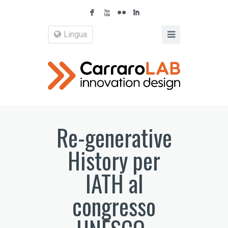
F
X
N
I
Lingua
Re-generative
History per
IATH al
congresso