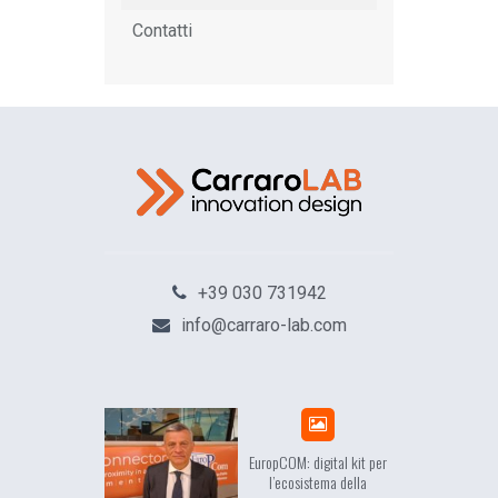
Contatti
+39 030 731942
info@carraro-lab.com
sea, il racconto
EuropCOM: digital kit per
ell’Occidente
l’ecosistema della