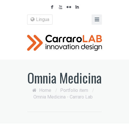
F
X
N
I
Lingua
Omnia Medicina
Home
/
Portfolio item
/
Omnia Medicina - Carraro Lab