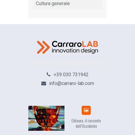
Cultura generale
+39 030 731942
info@carraro-lab.com
Odissea, il racconto
EuropCOM: d
dell’Occidente
l’ecosis
comun