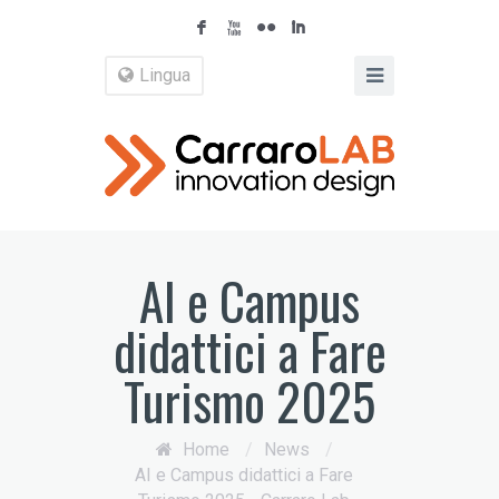
F
X
N
I
Lingua
AI e Campus
didattici a Fare
Turismo 2025
Home
/
News
/
AI e Campus didattici a Fare