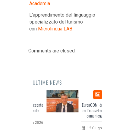
Academia
L’apprendimento del linguaggio
specializzato del turismo
con
Microlingua LAB
Comments are closed.
ULTIME NEWS
Odissea, il racconto
EuropCOM: digital kit
dell’Occidente
per l’ecosistema della
comunicazione
20 Luglio 2026
12 Giugno 2026