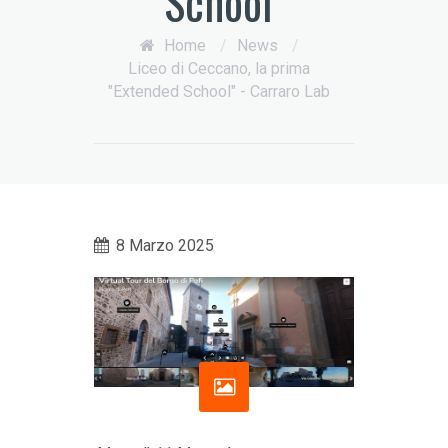
School"
Home
/
News
/
Liceo di Ceccano, la prima
"Extended School" - Carraro Lab
8 Marzo 2025