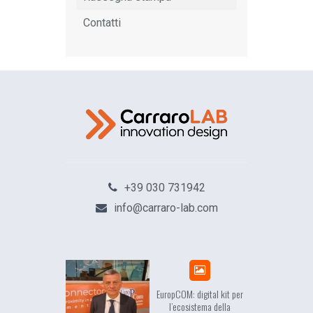
Contatti
+39 030 731942
info@carraro-lab.com
sea, il racconto
EuropCOM: digital kit per
ell’Occidente
l’ecosistema della