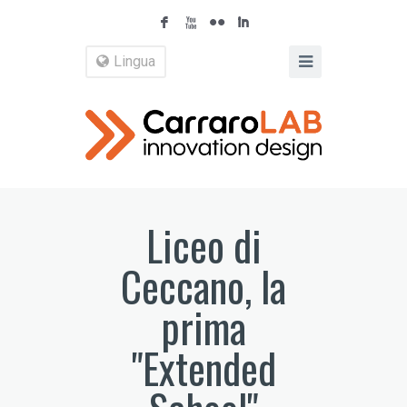
F
X
N
I
Lingua
Liceo di
Ceccano, la
prima
"Extended