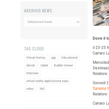
ARCHIVIO NEWS
Archivio
News
Dove il 
il 23-25
TAG CLOUD
Carraro L
Virtual History
app
Educational
Mercoledi
eBook
tablet
Bubble Viewer
Destinazi
Relatore:
Interview
virtual reality applicazione expo
Giovedì 2
Turismo S
video
360
Relatore:
Carraro L