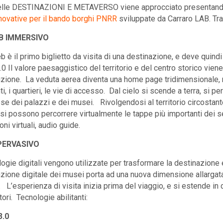
elle DESTINAZIONI E METAVERSO viene approcciato presentando a
innovative per il bando borghi PNRR
sviluppate da Carraro LAB. Tr
B IMMERSIVO
b è il primo biglietto da visita di una destinazione, e deve quindi 
.0 Il valore paesaggistico del territorio e del centro storico vien
luzione. La veduta aerea diventa una home page tridimensionale, ne
 i quartieri, le vie di accesso. Dal cielo si scende a terra, si per
se dei palazzi e dei musei. Rivolgendosi al territorio circostante 
si possono percorrere virtualmente le tappe più importanti dei sen
oni virtuali, audio guide.
PERVASIVO
ogie digitali vengono utilizzate per trasformare la destinazione e
zione digitale dei musei porta ad una nuova dimensione allargata 
’esperienza di visita inizia prima del viaggio, e si estende in div
itori. Tecnologie abilitanti:
3.0