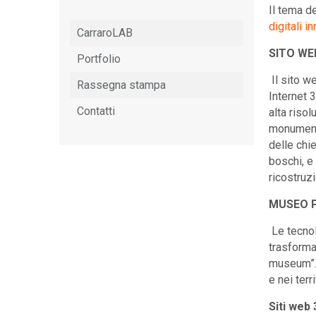
Il tema d
digitali 
CarraroLAB
SITO WE
Portfolio
Il sito we
Rassegna stampa
Internet 3
Contatti
alta riso
monumenti,
delle chie
boschi, e 
ricostruzi
MUSEO 
Le tecnol
trasforma
museum”. L
e nei terr
Siti web 