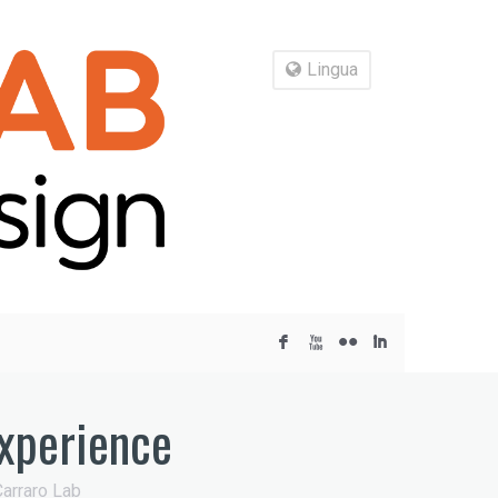
Lingua
F
X
N
I
Experience
arraro Lab