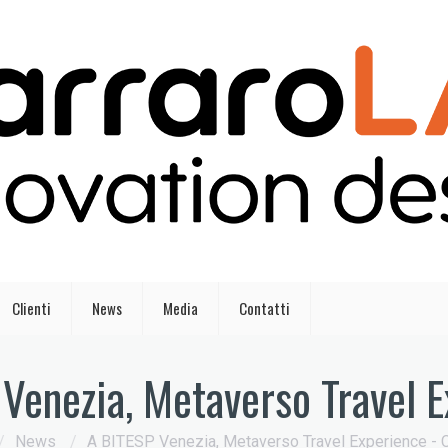
Clienti
News
Media
Contatti
Venezia, Metaverso Travel 
/
News
/
A BITESP Venezia, Metaverso Travel Experience - C