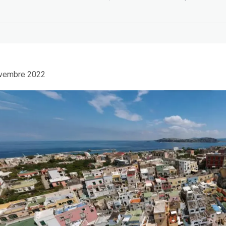
vembre 2022
EDIH Summit a
Beyond Big Tech:
Bruxelles: AI e turismo
workshop at EuroPCom
5 Giugno 2026
3 Giugno 2026