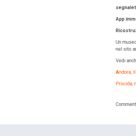
segnalet
App imm
Ricostru
Un museo 
nel sito 
Vedi anch
A
ndora, i
Procida, 
Comments