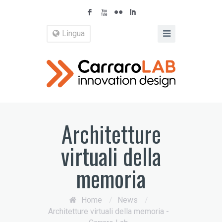
F
X
N
I
Lingua
Architetture
virtuali della
memoria
Home
/
News
/
Architetture virtuali della memoria -