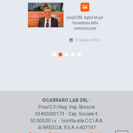
sea, il racconto
EuropCOM: digital kit per
ell’Occidente
l’ecosistema della
comunicazione
20 Luglio 2026
12 Giugno 2026
©
CARRARO LAB SRL
-
P.iva/C.F./Reg. Imp. Brescia
03492000173 - Cap. Sociale €
52.000,00 i.v. - Iscritta alla C.C.I.A.A.
di BRESCIA, R.E.A. n.407197