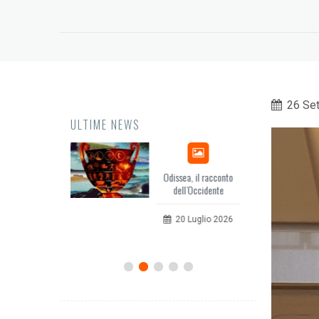
26 Se
ULTIME NEWS
issea, il racconto
EuropCOM: digital kit
dell’Occidente
per l’ecosistema della
comunicazione
20 Luglio 2026
12 Giugno 2026