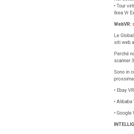
• Tour vi
Ikea Vr E
WebVR:
Le Global
siti web 
Perché no
scanner 3
Sono in c
prossima 
• Ebay VR
• Alibaba
• Google
INTELLI