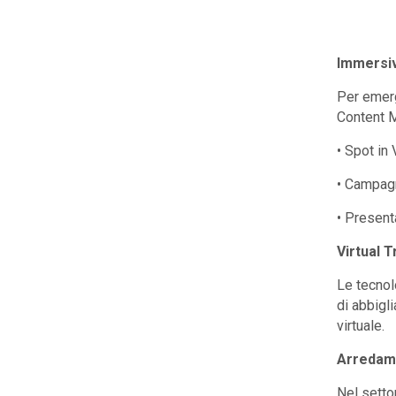
Immersiv
Per emerg
Content M
• Spot in
• Campagn
• Present
Virtual T
Le tecnol
di abbigl
virtuale.
Arredame
Nel setto