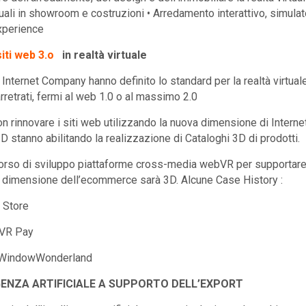
rtuali in showroom e costruzioni • Arredamento interattivo, simul
xperience
siti web 3.o
in realtà virtuale
 Internet Company hanno definito lo standard per la realtà virtua
arretrati, fermi al web 1.0 o al massimo 2.0
n rinnovare i siti web utilizzando la nuova dimensione di Intern
D stanno abilitando la realizzazione di Cataloghi 3D di prodotti.
orso di sviluppo piattaforme cross-media webVR per supportare
dimensione dell’ecommerce sarà 3D. Alcune Case History :
 Store
 VR Pay
 WindowWonderland
GENZA ARTIFICIALE A SUPPORTO DELL’EXPORT