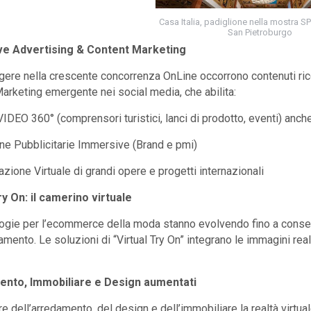
Casa Italia, padiglione nella mostra SP
San Pietroburgo
e Advertising & Content Marketing
ere nella crescente concorrenza OnLine occorrono contenuti ricchi 
arketing emergente nei social media, che abilita:
 VIDEO 360° (comprensori turistici, lanci di prodotto, eventi) an
e Pubblicitarie Immersive (Brand e pmi)
azione Virtuale di grandi opere e progetti internazionali
ry On: il camerino virtuale
ogie per l’ecommerce della moda stanno evolvendo fino a consen
iamento. Le soluzioni di “Virtual Try On” integrano le immagini rea
nto, Immobiliare e Design aumentati
re dell’arredamento, del design e dell’immobiliare la realtà virtu