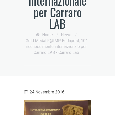
internazionale
per Carraro
LAB
Home
/
News
/
Gold Medal F@IMP Budapest, 10°
riconoscimento internazionale per
Carraro LAB - Carraro Lab
24 Novembre 2016