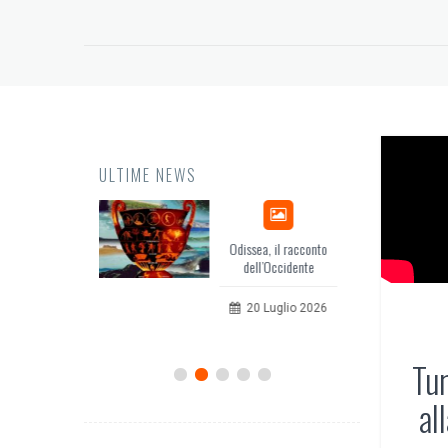
ULTIME NEWS
Odissea, il racconto
EuropCOM: digital kit
dell’Occidente
per l’ecosistema della
comunicazione
20 Luglio 2026
12 Giugno 2026
Tu
al