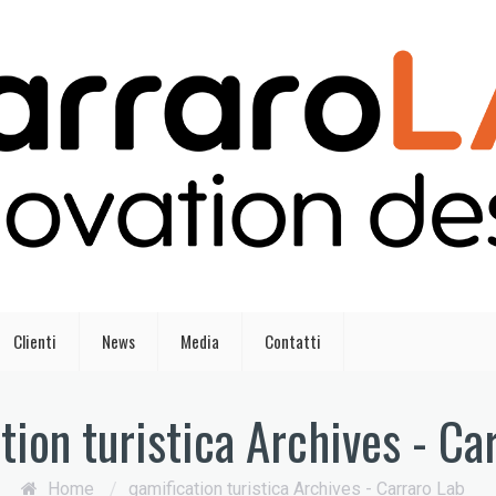
Clienti
News
Media
Contatti
tion turistica Archives - Ca
Home
/
gamification turistica Archives - Carraro Lab