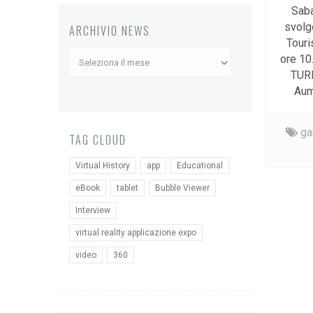
Saba
svolge
ARCHIVIO NEWS
Touri
Archivio
ore 10
News
TUR
Aum
ga
TAG CLOUD
Virtual History
app
Educational
eBook
tablet
Bubble Viewer
Interview
virtual reality applicazione expo
video
360