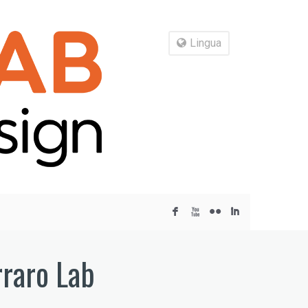
Lingua
F
X
N
I
rraro Lab