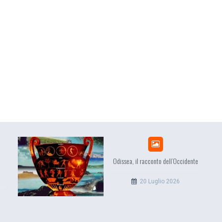
acconto dell’Occidente
EuropCOM: digital kit 
l’ecosistema della comuni
0 Luglio 2026
12 Giugno 202