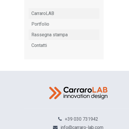
CarraroLAB
Portfolio
Rassegna stampa
Contatti
Odissea, il r
2
+39 030 731942
info@carraro-lab.com