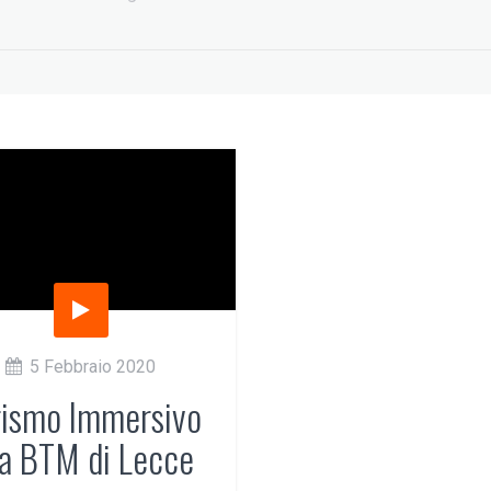
EDIH Summit a
Beyond Big Tech:
Bruxelles: AI e turismo
workshop at EuroPCom
5 Giugno 2026
3 Giugno 2026
5 Febbraio 2020
rismo Immersivo
la BTM di Lecce