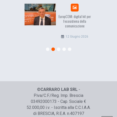
sea, il racconto
EuropCOM: digital kit per
ell’Occidente
l’ecosistema della
comunicazione
20 Luglio 2026
12 Giugno 2026
©
CARRARO LAB SRL
-
P.iva/C.F./Reg. Imp. Brescia
03492000173 - Cap. Sociale €
52.000,00 i.v. - Iscritta alla C.C.I.A.A.
di BRESCIA, R.E.A. n.407197