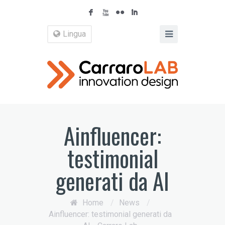
F
X
N
I
Lingua
Ainfluencer:
testimonial
generati da AI
Home
/
News
/
Ainfluencer: testimonial generati da