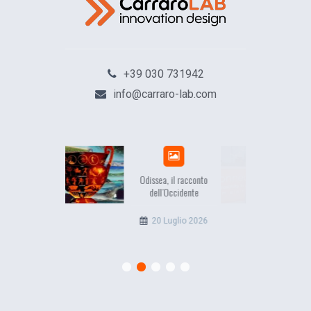
+39 030 731942
info@carraro-lab.com
Odissea, il racconto
EuropCOM: digital kit per
dell’Occidente
l’ecosistema della
comunicazione
20 Luglio 2026
12 Giugno 2026