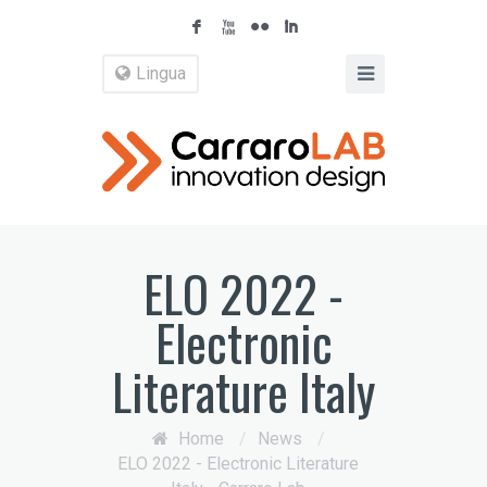
F
X
N
I
Lingua
ELO 2022 -
Electronic
Literature Italy
Home
/
News
/
ELO 2022 - Electronic Literature