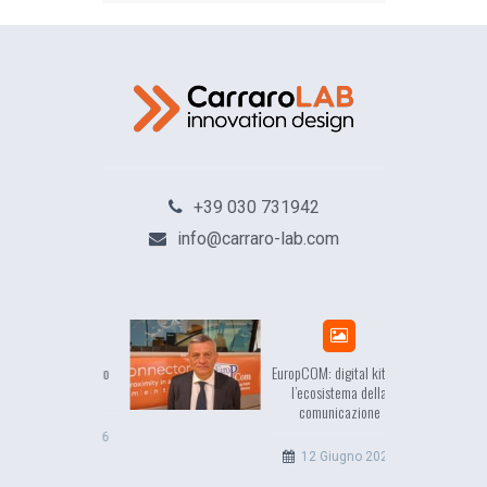
+39 030 731942
info@carraro-lab.com
sea, il racconto
EuropCOM: digital kit per
ell’Occidente
l’ecosistema della
comunicazione
20 Luglio 2026
12 Giugno 2026