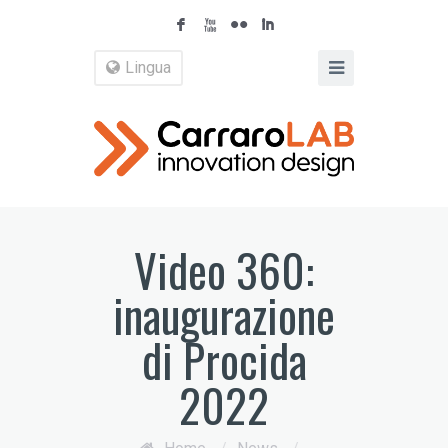
F
X
N
I
Lingua
Video 360:
inaugurazione
di Procida
2022