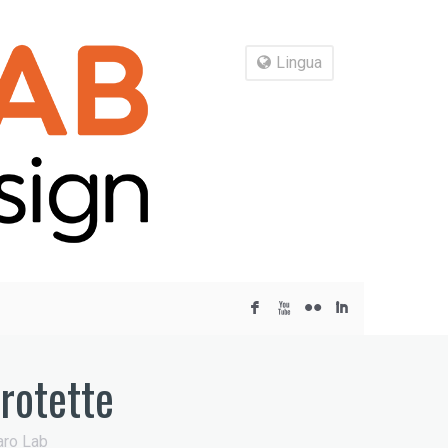
Lingua
F
X
N
I
rotette
aro Lab