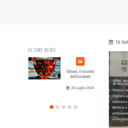
16 Se
ULTIME NEWS
Odissea, il racconto
EuropCOM: di
dell’Occidente
per l’ecosist
comunica
20 Luglio 2026
12 Giug