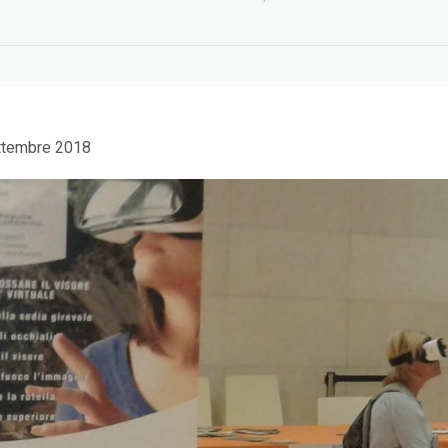
ttembre 2018
gital kit
EDIH Summit a
B
ema della
Bruxelles: AI e turismo
wor
zione
5 Giugno 2026
no 2026