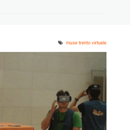
muse trento virtuale
eyond Big Tech:
Oltre le Big Tech –
kshop at EuroPCom
Workshop a EuroPCom
3 Giugno 2026
3 Giugno 2026