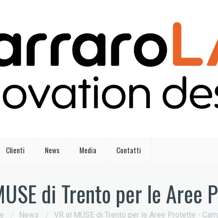
Clienti
News
Media
Contatti
MUSE di Trento per le Aree P
e
/
News
/
VR al MUSE di Trento per le Aree Protette - Carr