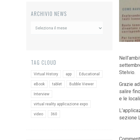
ARCHIVIO NEWS
Archivio
News
Nell’ambi
TAG CLOUD
settembre
Stelvio.
Virtual History
app
Educational
Grazie ad 
eBook
tablet
Bubble Viewer
salire fin
Interview
e le locali
virtual reality applicazione expo
L’applicaz
video
360
sezione L
Comments