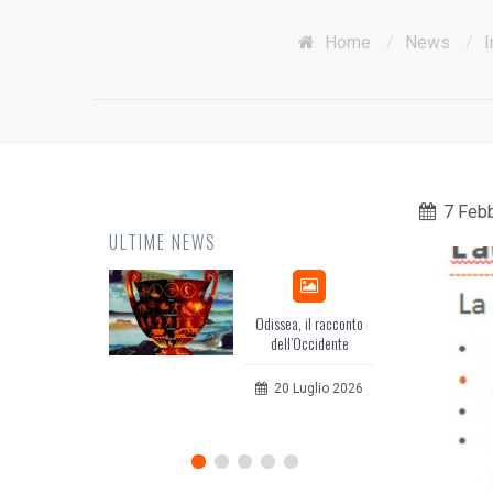
Home
/
News
/
I
7 Feb
ULTIME NEWS
Odissea, il racconto
Eur
dell’Occidente
per
20 Luglio 2026