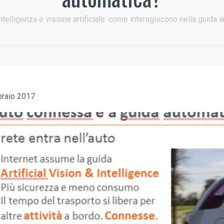
ntelligenza e visione artificiale: come interagiscono nella guida 
braio 2017
opCOM: digital kit
EDIH Summit a
 l’ecosistema della
Bruxelles: AI e turismo
comunicazione
5 Giugno 2026
12 Giugno 2026