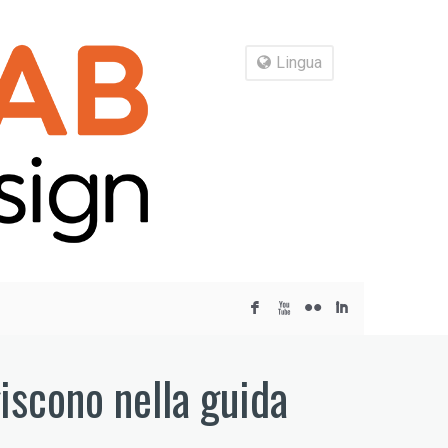
Lingua
F
X
N
I
giscono nella guida