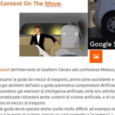
stract
dell’intervento di Gualtiero Carraro alla conferenza Mobius
assume la guida dei mezzi di trasporto, prima come assistente e 
gie abilitanti dell’auto a guida automatica comprendono Artificial 
ndono già elementi di intelligenza artificiale, nella loro attività d
tomatizzata richiederà anche sistemi di visione artificiale, e di 
no al mezzo di trasporto.
alla guida dovrà operare anche scelte molto difficili: ad esempio n
e è in grado di evitarla, oppure se sarà costretto a “suicidarsi” –