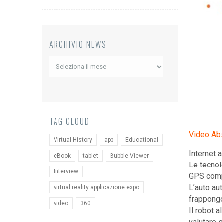
ARCHIVIO NEWS
Archivio
News
TAG CLOUD
Video Ab
Virtual History
app
Educational
Internet 
eBook
tablet
Bubble Viewer
Le tecnolo
Interview
GPS compre
L’auto au
virtual reality applicazione expo
frappongo
video
360
Il robot 
valutare s