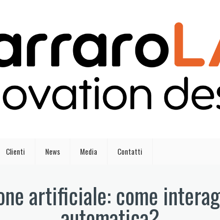
Clienti
News
Media
Contatti
ione artificiale: come intera
automatica?