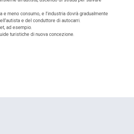
za e meno consumo, e l’industria dovrà gradualmente
l’autista e del conduttore di autocarri.
net, ad esempio.
uide turistiche di nuova concezione.
EuropCOM: digital kit per
l’ecosistema della comunicazione