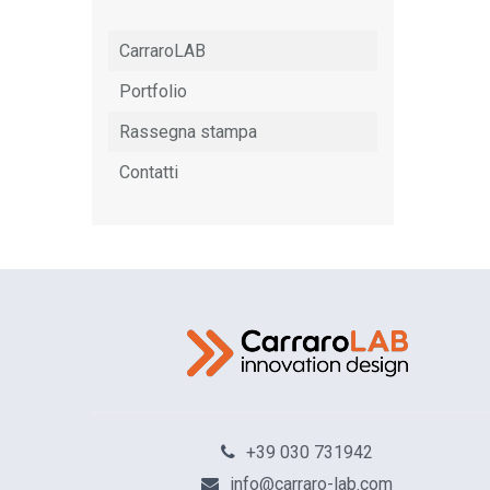
CarraroLAB
Portfolio
Rassegna stampa
Contatti
Odissea, il raccont
20 Lug
+39 030 731942
info@carraro-lab.com