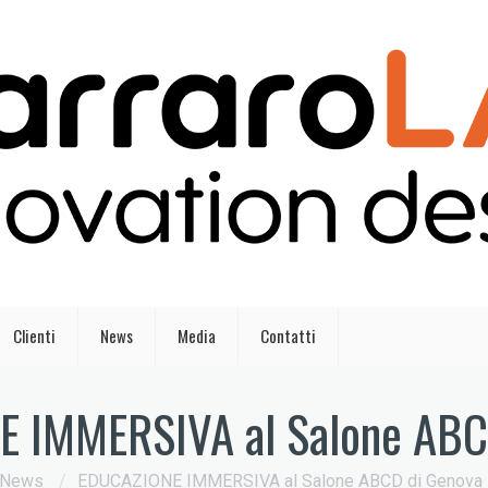
Clienti
News
Media
Contatti
 IMMERSIVA al Salone ABC
News
/
EDUCAZIONE IMMERSIVA al Salone ABCD di Genova -