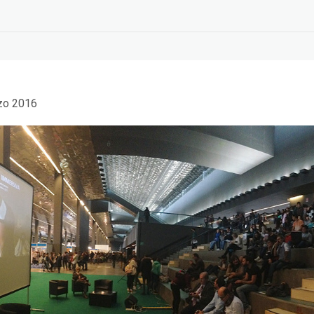
zo 2016
EDIH Summit a
Beyond Big Tech:
Bruxelles: AI e turismo
workshop at EuroPCom
5 Giugno 2026
3 Giugno 2026