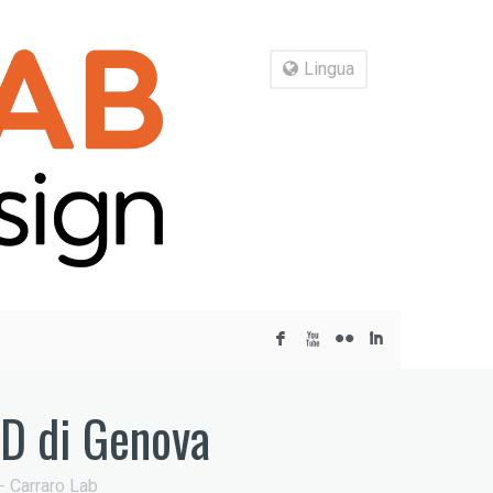
Lingua
F
X
N
I
D di Genova
 Carraro Lab