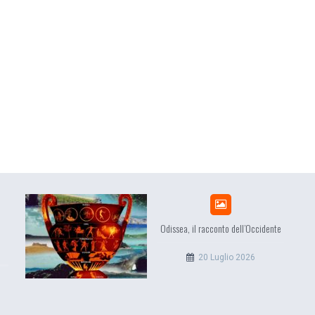
o dell’Occidente
EuropCOM: digital kit per
l’ecosistema della comunicazion
lio 2026
12 Giugno 2026