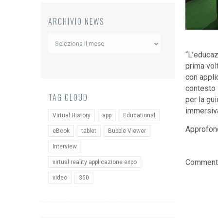
ARCHIVIO NEWS
Archivio
News
“L’educaz
prima vol
con appli
contesto s
TAG CLOUD
per la gui
immersiva
Virtual History
app
Educational
Approfon
eBook
tablet
Bubble Viewer
Interview
Comments
virtual reality applicazione expo
video
360