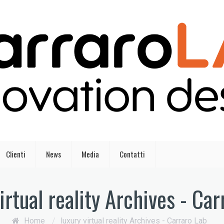
Clienti
News
Media
Contatti
irtual reality Archives - Ca
Home
/
luxury virtual reality Archives - Carraro Lab