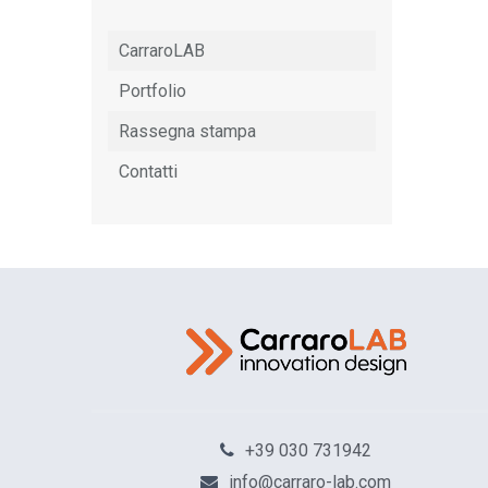
CarraroLAB
Portfolio
Rassegna stampa
Contatti
Odissea, il racconto
20 Lugl
+39 030 731942
info@carraro-lab.com