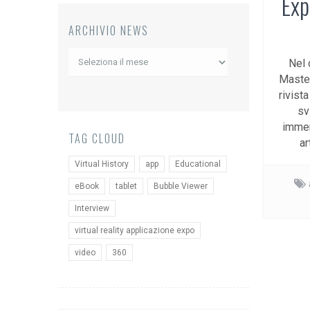
Exp
ARCHIVIO NEWS
Archivio
Nel 
News
Master
rivist
sv
immer
TAG CLOUD
ar
Virtual History
app
Educational
eBook
tablet
Bubble Viewer
Interview
virtual reality applicazione expo
video
360