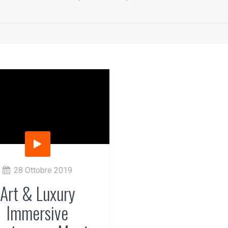
EDIH Summit a
Beyond Big Tech:
Bruxelles: AI e turismo
workshop at EuroPCom
5 Giugno 2026
3 Giugno 2026
28 Ottobre 2019
Art & Luxury
Immersive