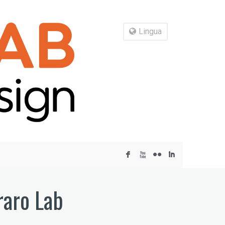
Lingua
F
X
N
I
rraro Lab