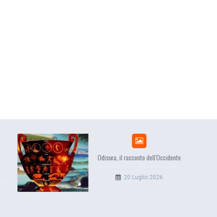
 dell’Occidente
EuropCOM: digital kit per
l’ecosistema della comunicazione
io 2026
12 Giugno 2026