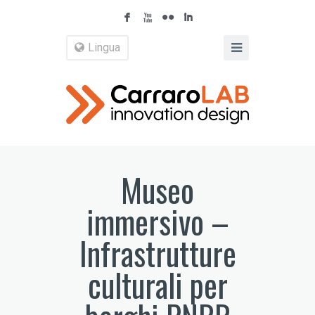
F
X
N
I
Lingua
Museo
immersivo –
Infrastrutture
culturali per