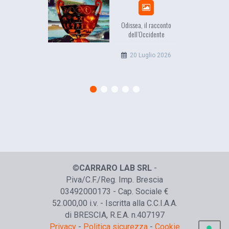
Odissea, il racconto
EuropC
dell’Occidente
l’e
c
20 Luglio 2026
©
CARRARO LAB SRL
-
P.iva/C.F./Reg. Imp. Brescia
03492000173 - Cap. Sociale €
52.000,00 i.v. - Iscritta alla C.C.I.A.A.
di BRESCIA, R.E.A. n.407197
Privacy
-
Politica sicurezza
-
Cookie