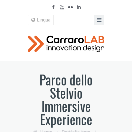
F
X
N
I
Lingua
Parco dello
Stelvio
Immersive
Experience