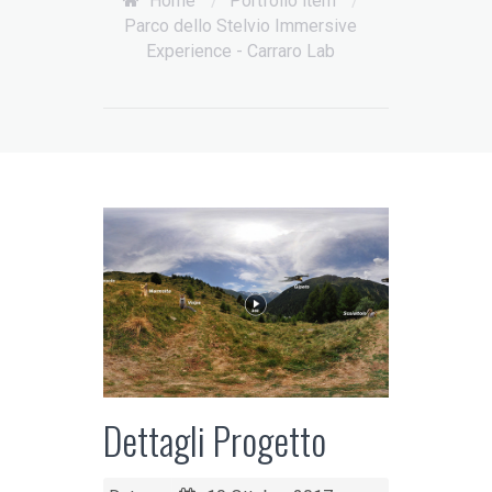
Home
/
Portfolio item
/
Parco dello Stelvio Immersive
Experience - Carraro Lab
Dettagli Progetto