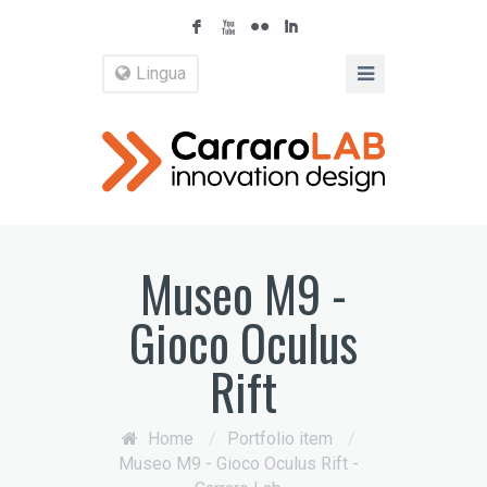
F
X
N
I
Lingua
Museo M9 -
Gioco Oculus
Rift
Home
/
Portfolio item
/
Museo M9 - Gioco Oculus Rift -