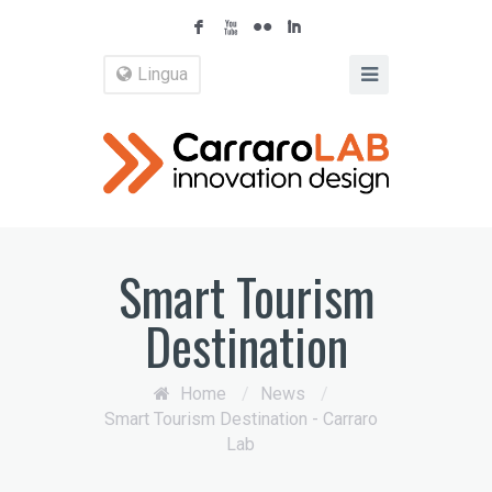
F
X
N
I
Lingua
Smart Tourism
Destination
Home
/
News
/
Smart Tourism Destination - Carraro
Lab