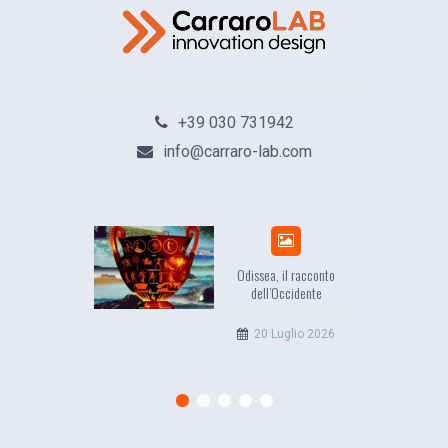
+39 030 731942
info@carraro-lab.com
Odissea, il racconto
EuropCOM: digital ki
dell’Occidente
l’ecosistema dell
comunicazione
20 Luglio 2026
12 Giugno 20