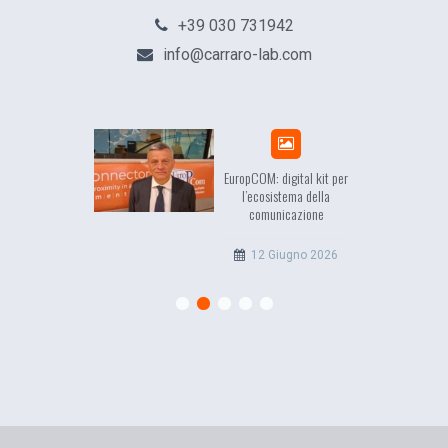
+39 030 731942
info@carraro-lab.com
sea, il racconto
EuropCOM: digital kit per
ell’Occidente
l’ecosistema della
comunicazione
20 Luglio 2026
12 Giugno 2026