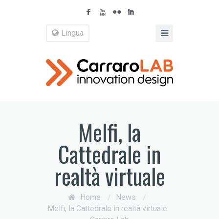
F
X
N
I
Lingua
Melfi, la
Cattedrale in
realtà virtuale
Home
/
News
/
Melfi, la Cattedrale in realtà virtuale