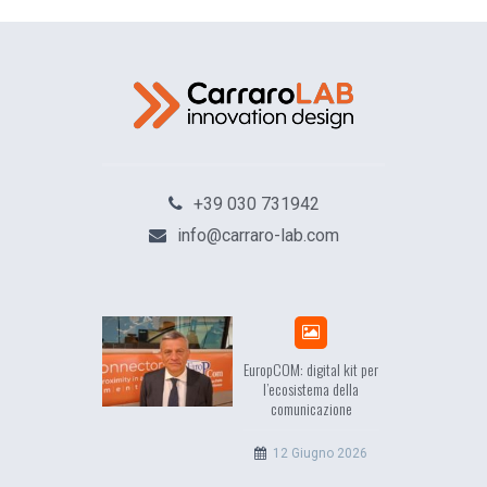
+39 030 731942
info@carraro-lab.com
sea, il racconto
EuropCOM: digital kit per
ell’Occidente
l’ecosistema della
comunicazione
20 Luglio 2026
12 Giugno 2026