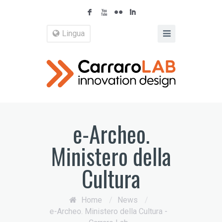
F
X
N
I
Lingua
e-Archeo.
Ministero della
Cultura
Home
/
News
/
e-Archeo. Ministero della Cultura -