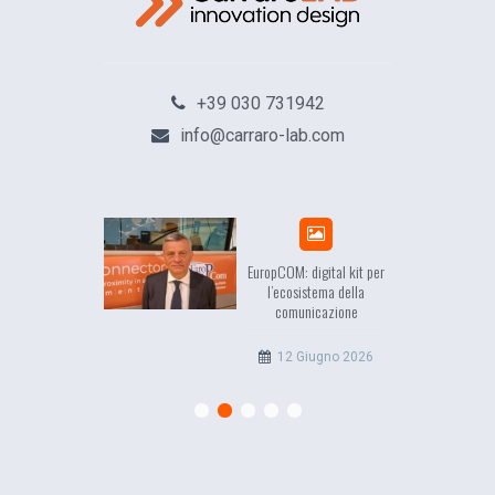
+39 030 731942
info@carraro-lab.com
sea, il racconto
EuropCOM: digital kit per
ell’Occidente
l’ecosistema della
comunicazione
20 Luglio 2026
12 Giugno 2026