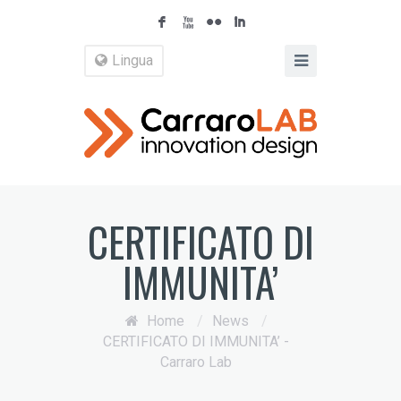
F
X
N
I
Lingua
CERTIFICATO DI
IMMUNITA’
Home
/
News
/
CERTIFICATO DI IMMUNITA’ -
Carraro Lab