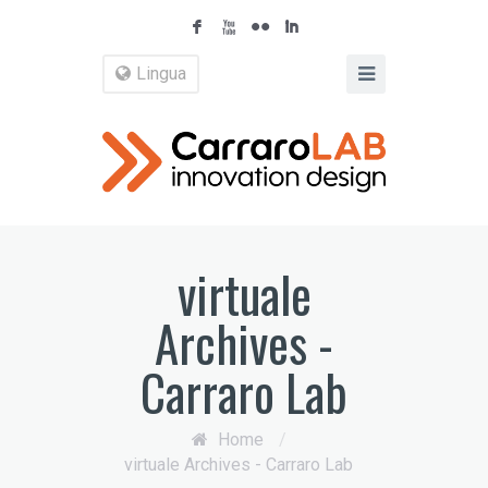
F
X
N
I
Lingua
virtuale
Archives -
Carraro Lab
Home
/
virtuale Archives - Carraro Lab