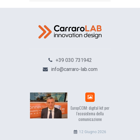
+39 030 731942
info@carraro-lab.com
sea, il racconto
EuropCOM: digital kit per
ell’Occidente
l’ecosistema della
comunicazione
20 Luglio 2026
12 Giugno 2026