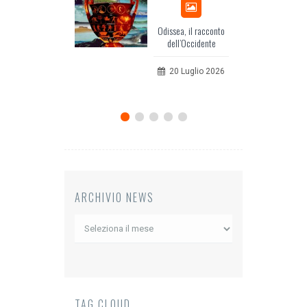
Odissea, il racconto
EuropCOM
dell’Occidente
per l’ec
comu
20 Luglio 2026
12 
ARCHIVIO NEWS
Archivio
News
TAG CLOUD