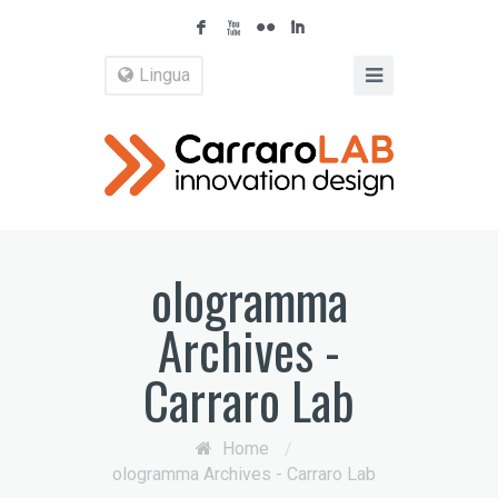
F
X
N
I
Lingua
ologramma
Archives -
Carraro Lab
Home
/
ologramma Archives - Carraro Lab