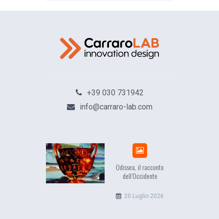
+39 030 731942
info@carraro-lab.com
Odissea, il racconto
E
dell’Occidente
20 Luglio 2026