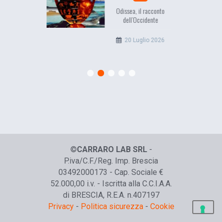
Odissea, il racconto
EuropCOM: digital ki
dell’Occidente
l’ecosistema dell
comunicazione
20 Luglio 2026
12 Giugno 20
©
CARRARO LAB SRL
-
P.iva/C.F./Reg. Imp. Brescia
03492000173 - Cap. Sociale €
52.000,00 i.v. - Iscritta alla C.C.I.A.A.
di BRESCIA, R.E.A. n.407197
Privacy
-
Politica sicurezza
-
Cookie