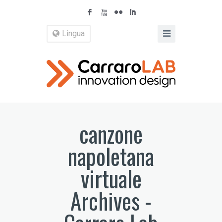
F
X
N
I
Lingua
canzone
napoletana
virtuale
Archives -