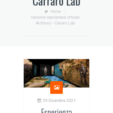
Carraro Lab
Home
/
canzone napoletana virtuale
Archives - Carraro Lab
29 Dicembre 2021
Esperienza