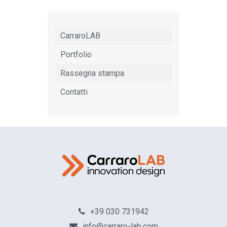
CarraroLAB
Portfolio
Rassegna stampa
Contatti
+39 030 731942
info@carraro-lab.com