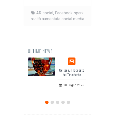
AR social,
Facebook spark,
realtà aumentata social media
ULTIME NEWS
Odissea, il racconto
EuropCOM
dell’Occidente
per l’ec
comu
20 Luglio 2026
12 