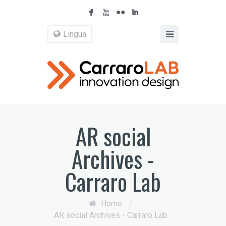
F
X
N
I
Lingua
AR social
Archives -
Carraro Lab
Home
/
AR social Archives - Carraro Lab