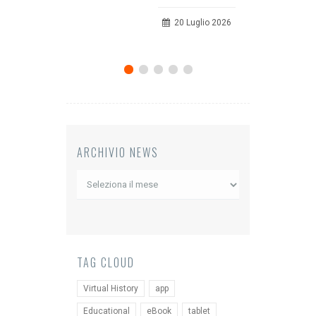
comu
20 Luglio 2026
12 
ARCHIVIO NEWS
Archivio
News
TAG CLOUD
Virtual History
app
Educational
eBook
tablet