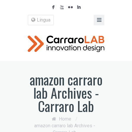
F
X
N
I
Lingua
amazon carraro
lab Archives -
Carraro Lab
Home
/
amazon carraro lab Archives -