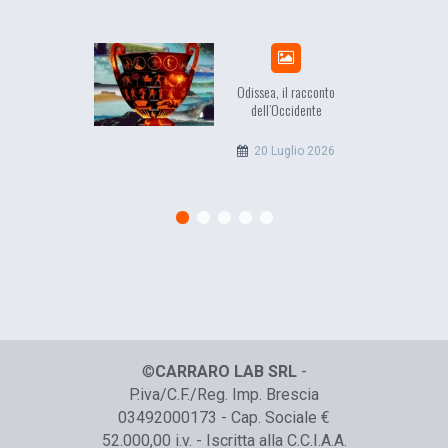
Odissea, il racconto
EuropC
dell’Occidente
l’e
c
20 Luglio 2026
©
CARRARO LAB SRL
-
P.iva/C.F./Reg. Imp. Brescia
03492000173 - Cap. Sociale €
52.000,00 i.v. - Iscritta alla C.C.I.A.A.