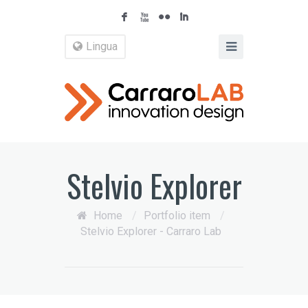
F
X
N
I
Lingua
Stelvio Explorer
Home
/
Portfolio item
/
Stelvio Explorer - Carraro Lab