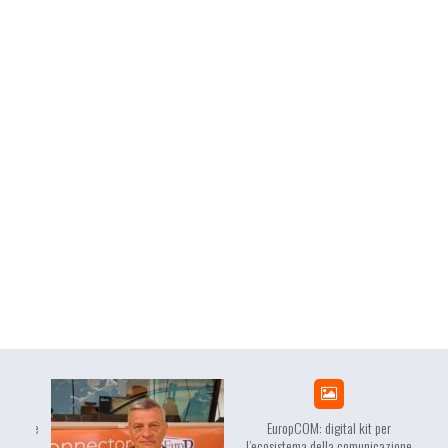
dente
EuropCOM: digital kit per
l’ecosistema della comunicazione