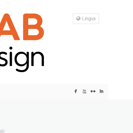
Lingua
F
X
N
I
Lab