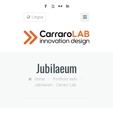
F
X
N
I
Lingua
Jubilaeum
Home
/
Portfolio item
/
Jubilaeum - Carraro Lab