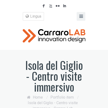
F
X
N
I
Lingua
Isola del Giglio
- Centro visite
immersivo
Home
/
Portfolio item
/
Isola del Giglio - Centro visite