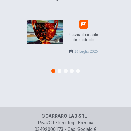
Odissea, il racconto
EuropC
dell’Occidente
l’e
c
20 Luglio 2026
©
CARRARO LAB SRL
-
P.iva/C.F./Reg. Imp. Brescia
03492000173 - Cap. Sociale €