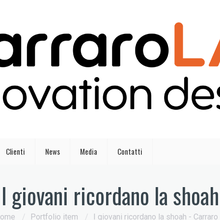
Clienti
News
Media
Contatti
I giovani ricordano la shoah
ome
/
Portfolio item
/
I giovani ricordano la shoah - Carraro