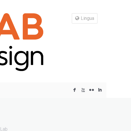
Lingua
F
X
N
I
 Lab