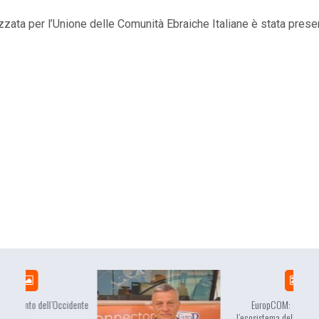
izzata per l’Unione delle Comunità Ebraiche Italiane è stata prese
idente
EuropCOM: digital kit per
l’ecosistema della comunicazione