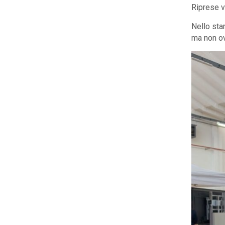
Riprese vi
Nello sta
ma non ov