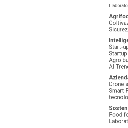
I laborat
Agrifo
Coltiva
Sicurez
Intelli
Start-u
Startup
Agro b
AI Tren
Azienda
Drone s
Smart 
tecnolo
Sosteni
Food fo
Laborat