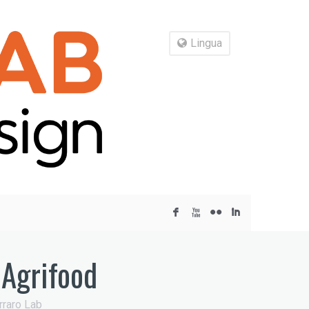
Lingua
F
X
N
I
 Agrifood
rraro Lab