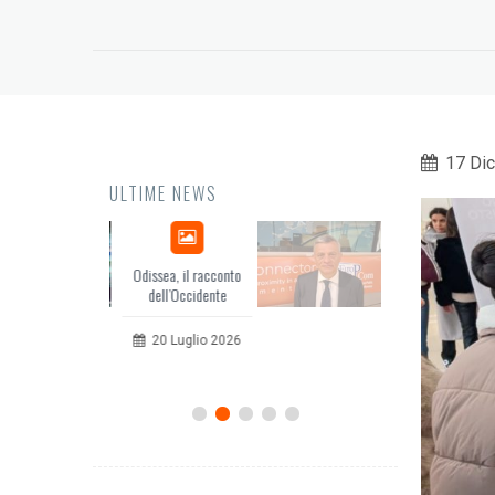
17 Di
ULTIME NEWS
issea, il racconto
EuropCOM: digital kit
dell’Occidente
per l’ecosistema della
comunicazione
20 Luglio 2026
12 Giugno 2026