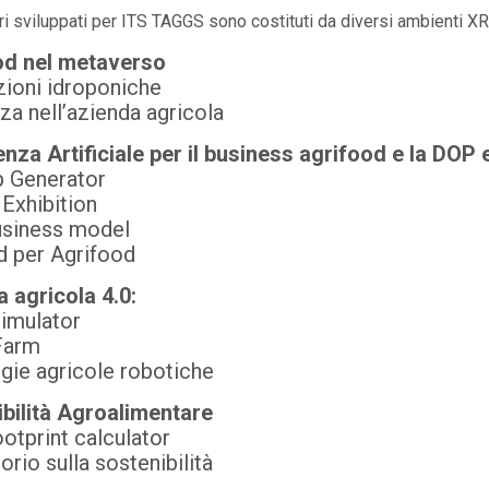
ori sviluppati per ITS TAGGS sono costituti da diversi ambienti XR,
od nel metaverso
zioni idroponiche
za nell’azienda agricola
genza Artificiale per il business agrifood e la DO
p Generator
 Exhibition
usiness model
d per Agrifood
 agricola 4.0:
imulator
Farm
gie agricole robotiche
bilità Agroalimentare
otprint calculator
orio sulla sostenibilità