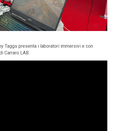
my Taggs presenta i laboratori immersivi e con
 di Carraro LAB.