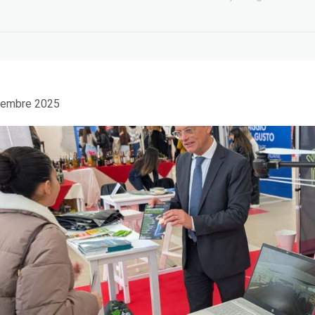
cembre 2025
EDIH Summit a
Beyond Big Tech:
Bruxelles: AI e turismo
workshop at EuroPCom
5 Giugno 2026
3 Giugno 2026