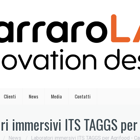
Clienti
News
Media
Contatti
ri immersivi ITS TAGGS per
/
News
/
Laboratori immersivi ITS TAGGS per Agrifood - Ca