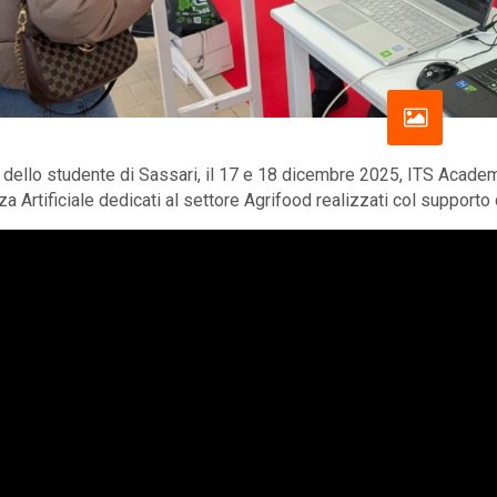
 dello studente di Sassari, il 17 e 18 dicembre 2025, ITS Acade
za Artificiale dedicati al settore Agrifood realizzati col supporto