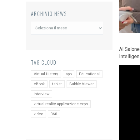
ARCHIVIO NEWS
Archivio
News
Al Salone
Intelligen
TAG CLOUD
Virtual History
app
Educational
eBook
tablet
Bubble Viewer
Interview
virtual reality applicazione expo
video
360