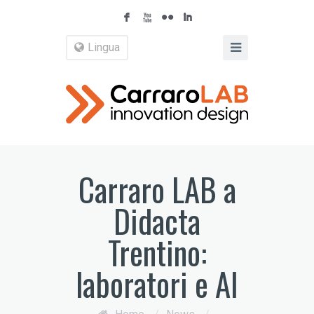
F
X
N
I
Lingua
Carraro LAB a
Didacta
Trentino:
laboratori e AI