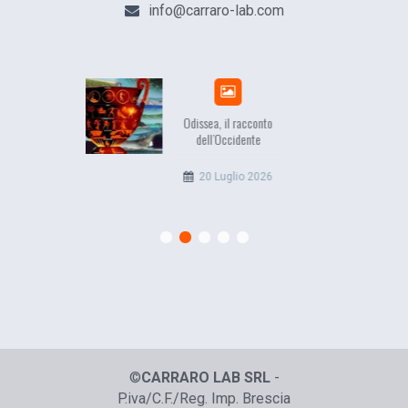
info@carraro-lab.com
Odissea, il racconto
EuropCOM: digital kit per
dell’Occidente
l’ecosistema della
comunicazione
20 Luglio 2026
12 Giugno 2026
©
CARRARO LAB SRL
-
P.iva/C.F./Reg. Imp. Brescia